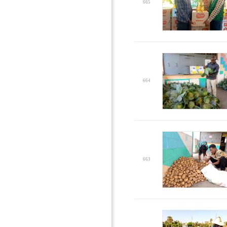
665
664
663