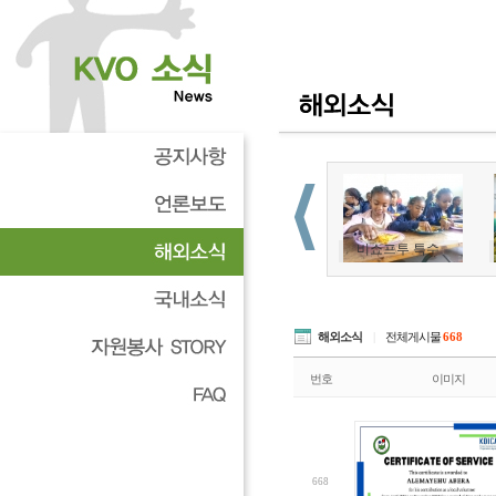
해외소식
|
전체게시물
668
번호
이미지
668