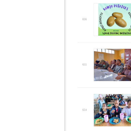
656
655
654