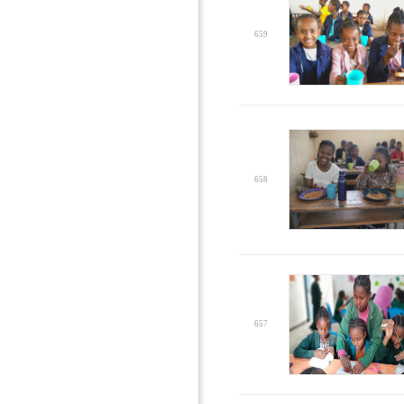
659
658
657