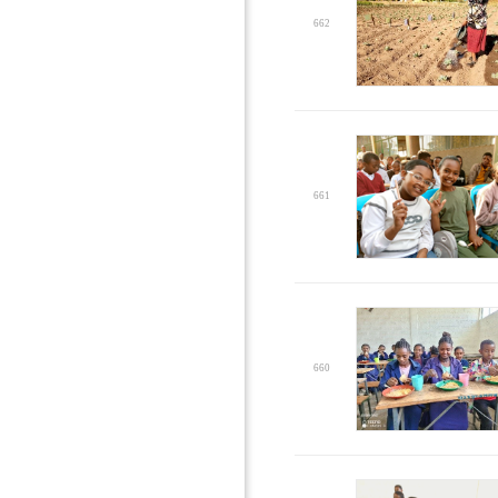
662
661
660