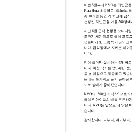
이번
5
월부터
KVO
는 최빈곤층
Kera Hora
초등학교
, Bishoftu
특
총
10
개월 동안 각 학교에 급식
선정된 최빈곤층 아동
500
명에
지난
6
월 급식 현황을 모니터링
도까지 체계적으로 급식 프로그
생들에게 한 그릇씩 제공되고 
니다
.
급식장에서 지켜본 아이들
니다
.
점심 급식만 실시하는
4
개 학교
니다
.
아침 식사는 빵
,
계란
,
잼
,
음 날 아침으로 제공하고 있습
음에는 숟가락도 들지 못하던 
도로 상태가 좋아졌습니다
.
KVO
의
‘500
인의 식탁
’
프로젝
급식은 아이들의 배를 든든하게
니다
. KVO
는 앞으로 더 많은
습니다
.
감사합니다
.
나부터
,
여기부터
,