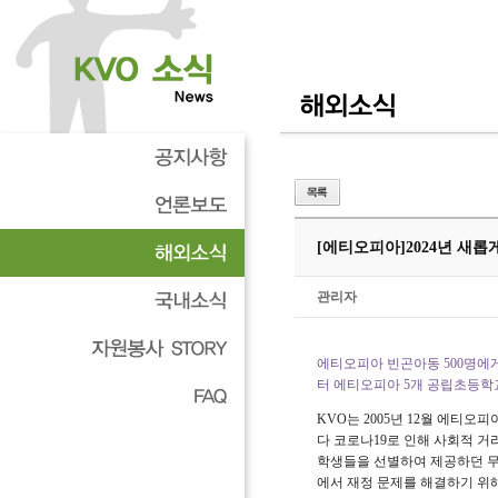
[에티오피아]
2024년 새롭
관리자
에티오피아 빈곤아동
500
명에게
터 에티오피아
5
개 공립초등학
KVO
는
2005
년
12
월 에티오피
다 코로나
19
로 인해 사회적 거
학생들을 선별하여 제공하던 무
에서 재정 문제를 해결하기 위