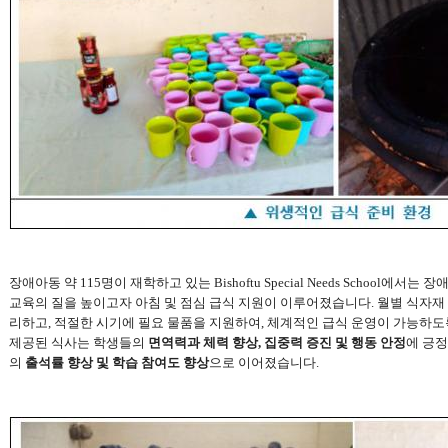
장애아동 약
115
명이 재학하고 있는
Bishoftu Special Needs School
에서는 장애
교육의 질을 높이고자 아침 및 점심 급식 지원이 이루어졌습니다
.
월별 식자재
리하고
,
적절한 시기에 필요 물품을 지원하여
,
체계적인 급식 운영이 가능하도
제공된
식사는 학생들의
면역력과 체력 향상
,
집중력 증진 및 행동 안정
에 긍
의
출석률 향상 및 학습 참여도 향상
으로 이어졌습니다
.