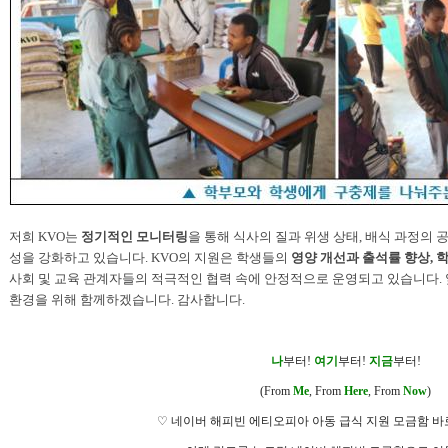
저희
KVO
는
정기적인 모니터링
을 통해 식사의 질과 위생 상태
,
배식 과정의 
성을 강화하고 있습니다
. KVO
의 지원은 학생들의
영양 개선과
출석률 향상
,
학
사회 및 교육 관계자들의 적극적인 협력 속에 안정적으로 운영되고 있습니다
.
환경을 위해 함께하겠습니다
.
감사합니다
.
나
부터
!
여기
부터
!
지금
부터
!
(From
Me
, From
Here
, From
Now
)
♡
네이버 해피빈 에티오피아 아동 급식 지원 모금함 바