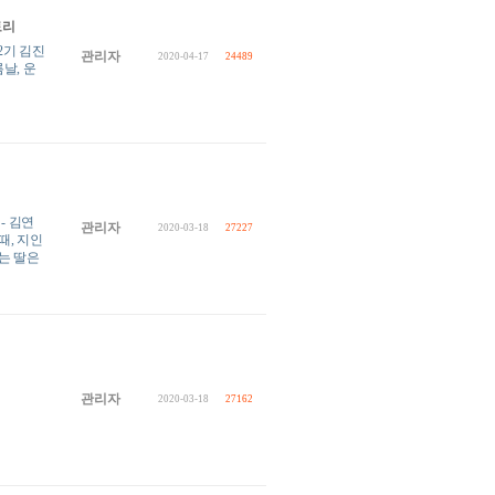
토리
2기 김진
관리자
2020-04-17
24489
름날, 운
- 김연
관리자
2020-03-18
27227
때, 지인
는 딸은
”
관리자
2020-03-18
27162