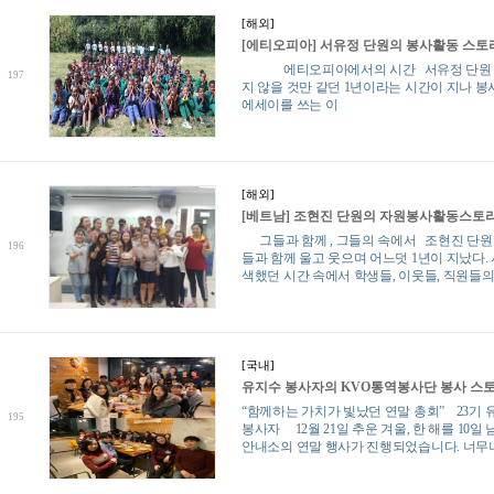
[해외]
[에티오피아] 서유정 단원의 봉사활동 스토
에티오피아에서의 시간 서유정 단원 
197
지 않을 것만 같던 1년이라는 시간이 지나 
에세이를 쓰는 이
[해외]
[베트남] 조현진 단원의 자원봉사활동스토
그들과 함께 , 그들의 속에서 조현진 단
196
들과 함께 울고 웃으며 어느덧 1년이 지났다. 
색했던 시간 속에서 학생들, 이웃들, 직원들의
[국내]
유지수 봉사자의 KVO통역봉사단 봉사 스
“함께하는 가치가 빛났던 연말 총회” 23기 
195
봉사자 12월 21일 추운 겨울, 한 해를 10일
안내소의 연말 행사가 진행되었습니다. 너무