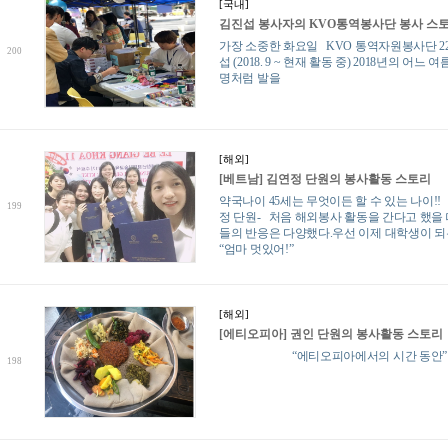
[국내]
김진섭 봉사자의 KVO통역봉사단 봉사 스
가장 소중한 화요일 KVO 통역자원봉사단 2
200
섭 (2018. 9 ~ 현재 활동 중) 2018년의 어느 여
명처럼 발을
[해외]
[베트남] 김연정 단원의 봉사활동 스토리
약국나이 45세는 무엇이든 할 수 있는 나이!! 
199
정 단원- 처음 해외봉사 활동을 간다고 했을 
들의 반응은 다양했다.우선 이제 대학생이 되
“엄마 멋있어!”
[해외]
[에티오피아] 권인 단원의 봉사활동 스토리
“에티오피아에서의 시간 동안
198