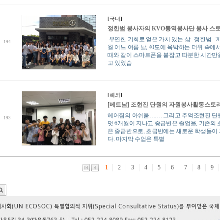
[국내]
정한범 봉사자의 KVO통역봉사단 봉사 스
우연한 기회로 얻은 가치 있는 삶 정한범 201
194
월 어느 여름 날, 40도에 육박하는 더위 속에
때와 같이 스마트폰을 붙잡고 따분한 시간만
고 있었습
[해외]
[베트남] 조현진 단원의 자원봉사활동스토
헤어짐의 아쉬움……. 그리고 추억조현진 단
193
덧 6개월이 지나고 중급반은 졸업을, 기존의
은 중급반으로, 초급반에는 새로운 학생들이
다. 마지막 수업은 특별
1
2
3
4
5
6
7
8
9