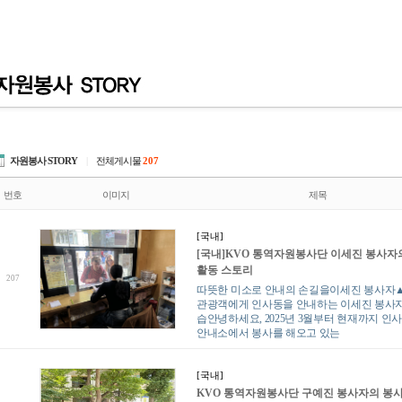
자원봉사 STORY
|
전체게시물
207
번호
이미지
제목
[국내]
[국내]KVO 통역자원봉사단 이세진 봉사자
활동 스토리
207
따뜻한 미소로 안내의 손길을이세진 봉사자
관광객에게 인사동을 안내하는 이세진 봉사
습안녕하세요, 2025년 3월부터 현재까지 인
안내소에서 봉사를 해오고 있는
[국내]
KVO 통역자원봉사단 구예진 봉사자의 봉