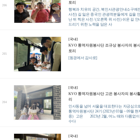
토리
206
행복과 치유의 공간, 북인사관광안내소구예
사진) 길 잃은 중국인 관광객분들에게 길을 
난 뒤 찍은 사진 / (오른쪽 위 사진) 쉬운 길 
드리기 위한 노력을 담은 사
[국내]
KVO 통역자원봉사단 조규상 봉사자의 봉
토리
205
[동경에서 감사로]
[국내]
KVO 통역자원봉사단 고은 봉사자의 봉사
리
204
인사동을 넘어 서울을 대표한다는 자긍심으로
통역자원봉사단 24기 (2023년 03월 ~ 09월 
중) 고은 2023년 2월, 여느 때와 다름없
수다
[국내]