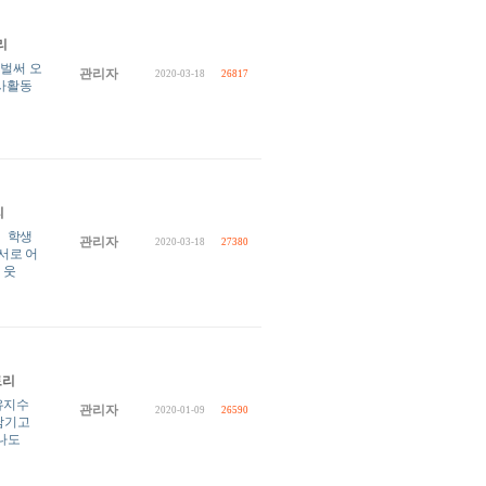
리
벌써 오
관리자
2020-03-18
26817
봉사활동
리
원 학생
관리자
2020-03-18
27380
서로 어
 웃
토리
유지수
관리자
2020-01-09
26590
 남기고
나도