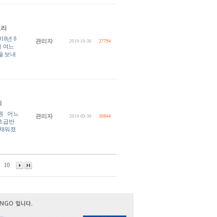
토리
8년 8
관리자
2019-10-30
27794
서 여느
을 보내
리
원 어느
관리자
2019-09-30
30844
 초급반
 채워졌
10