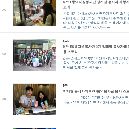
KVO 통역자원봉사단 정하선 봉사자의 봉
토리
203
동갑내기 안내소KVO 통역자원봉사단 23기 (201
– 현재 활동 중)정하선1999년은 아주 특별한 
다. 나와 안내소가 세상의 빛을 본 해이기에. 
중고 시기를 거치며 자라가는 동
[국내]
KVO통역자원봉사단 6기 양태영 봉사자의
동 스토리
202
gogo 안내소 KVO통역자원봉사단 6기 양태영
음 이 곳에 온 건 2002년 한일월드컵을 계기로
단체를 알게 되어 봉사를 시
[국내]
박재현 봉사자의 KVO통역봉사단 봉사 스
<마음이 기다리는 곳> KVO 통역
201
사단 22기박재현 (2018. 3 ~ 현재 활동 중)정말