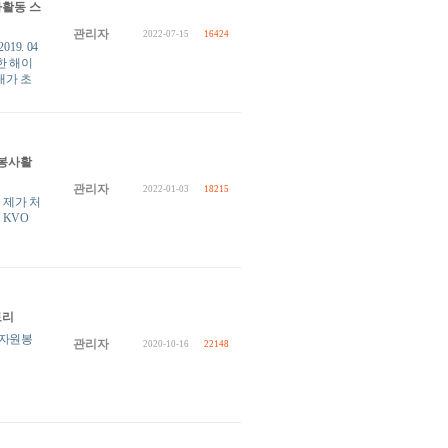
사활동 스
관리자
2022-07-15
16424
9. 04
한 해이
내가 초
 봉사활
관리자
2022-01-03
18215
 제가 처
 KVO
토리
자원봉
관리자
2020-10-16
22148