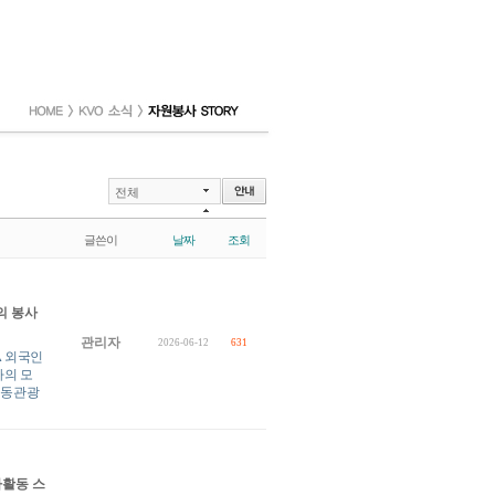
전체
글쓴이
날짜
조회
의 봉사
관리자
2026-06-12
631
▲외국인
자의 모
사동관광
사활동 스