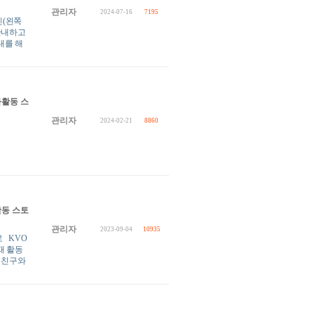
관리자
2024-07-16
7195
진(왼쪽
안내하고
안내를 해
사활동 스
관리자
2024-02-21
8860
활동 스토
관리자
2023-09-04
10935
 KVO
현재 활동
이 친구와