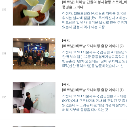
[베트남] 차혜송 단원의 봉사활동 스토리_
풍경을 그리다!
152
작성자: 월드프렌즈 NGO단원 차혜송 한국은
워지는 날씨에 점점 옷이 두꺼워진다고 하는
베트남은 일 년 내내 더운 날씨로 인해 추위가
였는지 점점 까먹게 되는 요즘
[해외]
[베트남] 베트남 모니터링 출장 이야기 (2)
작성자 : KVO 서울사무국 김근령04. 베트남 S
151
한 퓨처스 랩 ) , 12군 중등경제기술교육학교 
방문출장 3일차 오전에는 1군에 위치하고 있
SFL(신한 퓨처스 랩)을 방문하였습니다. 신
[해외]
[베트남] 베트남 모니터링 출장 이야기 (1)
작성자 : KVO 서울사무국 김근령한국국제
150
(KVO)에서 근무하게되면서 꿈 꾸었던 것 중
있었습니다.그것은 바로 해당 기관이 운영하
해외 지부에 출장을 다녀오는 것