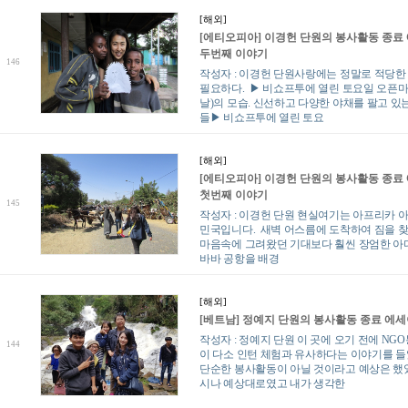
[해외]
[에티오피아] 이경헌 단원의 봉사활동 종료
두번째 이야기
146
작성자 : 이경헌 단원사랑에는 정말로 적당한
필요하다. ▶ 비쇼프투에 열린 토요일 오픈마
날)의 모습. 신선하고 다양한 야채를 팔고 있
들▶ 비쇼프투에 열린 토요
[해외]
[에티오피아] 이경헌 단원의 봉사활동 종료
첫번째 이야기
145
작성자 : 이경헌 단원 현실여기는 아프리카 
민국입니다. 새벽 어스름에 도착하여 짐을 
마음속에 그려왔던 기대보다 훨씬 장엄한 
바바 공항을 배경
[해외]
[베트남] 정예지 단원의 봉사활동 종료 에
작성자 : 정예지 단원 이 곳에 오기 전에 NG
144
이 다소 인턴 체험과 유사하다는 이야기를 
단순한 봉사활동이 아닐 것이라고 예상은 했었
시나 예상대로였고 내가 생각한