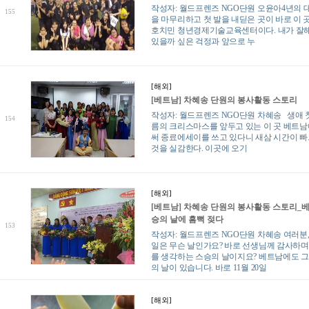
작성자: 월드프렌즈 NGO단원 오윤아4년의
155
을 마무리하고 첫 발을 내딛은 곳이 바로 이 
호치민 청년경제기술교육센터이다. 내가 잘
있을까 싶은 걱정과 앞으로 누
[해외]
[베트남] 차혜송 단원의 봉사활동 스토리
작성자: 월드프렌즈 NGO단원 차혜송 생애 첫
154
름의 크리스마스를 앞두고 있는 이 곳 베트남
써 종료에세이를 쓰고 있다니 새삼 시간이 
것을 실감한다. 이곳에 오기
[해외]
[베트남] 차혜송 단원의 봉사활동 스토리_
승의 날에 흠뻑 젖다
153
작성자: 월드프렌즈 NGO단원 차혜송 여러분, 
일은 무슨 날인가요? 바로 선생님께 감사하며
를 생각하는 스승의 날이지요? 베트남에도 그
의 날이 있습니다. 바로 11월 20일
[해외]