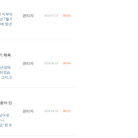
남 지부의
관리자
2018-07-23
30326
 7월 9
-베 청년
기 체육
관리자
2018-06-14
30744
 청년경제
최되었습
, 그리고
 오윤아 단
관리자
2018-04-20
30725
트남어로
입니
요! 한국