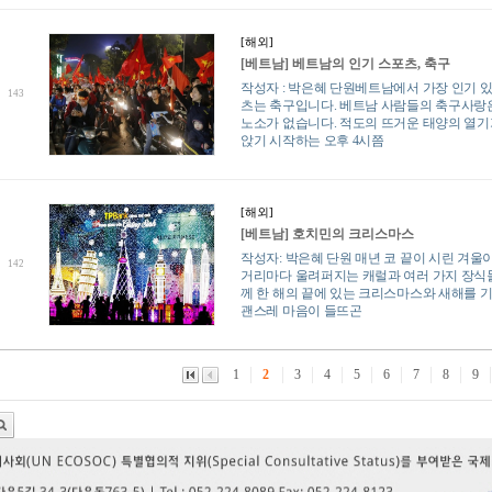
[해외]
[베트남] 베트남의 인기 스포츠, 축구
작성자 : 박은혜 단원베트남에서 가장 인기 
143
츠는 축구입니다. 베트남 사람들의 축구사랑
노소가 없습니다. 적도의 뜨거운 태양의 열기
앉기 시작하는 오후 4시쯤
[해외]
[베트남] 호치민의 크리스마스
작성자: 박은혜 단원 매년 코 끝이 시린 겨울이
142
거리마다 울려퍼지는 캐럴과 여러 가지 장식
께 한 해의 끝에 있는 크리스마스와 새해를 
괜스레 마음이 들뜨곤
1
2
3
4
5
6
7
8
9