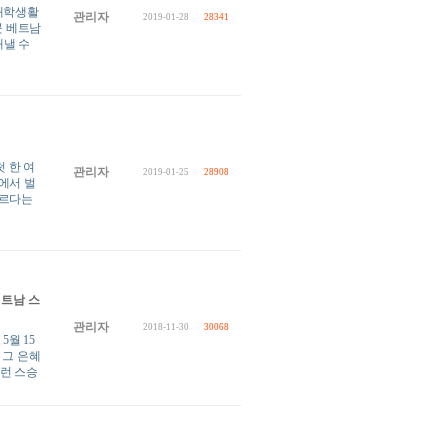
 대학생활
관리자
2019-01-28
28341
곳 베트남
해낼 수
 한 여
관리자
2019-01-25
28908
에서 벌
빠르다는
베트남 스
관리자
2018-11-30
30068
5월 15
 그 은혜
런 스승