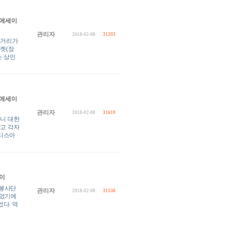
 에세이
관리자
2018-02-08
31203
 거리가
켓(장
는 상인
 에세이
관리자
2018-02-08
31619
아니 대한
찾고 각자
아디스아
세이
O봉사단
관리자
2018-02-08
31538
들었기에
다. 역