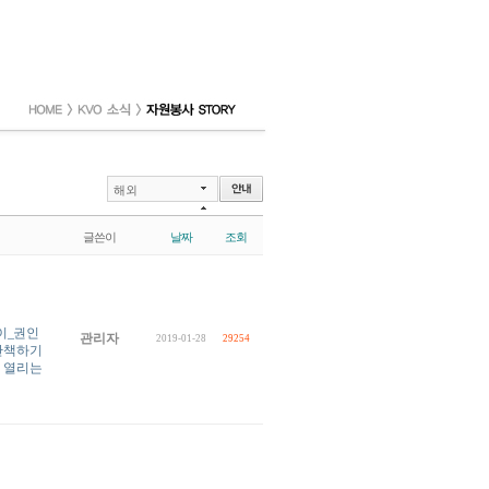
해외
글쓴이
날짜
조회
이_권인
관리자
2019-01-28
29254
 산책하기
이 열리는