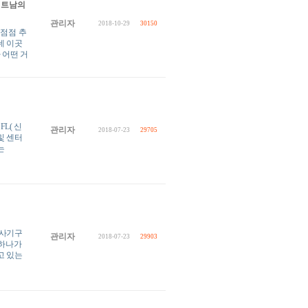
베트남의
관리자
2018-10-29
30150
 점점 추
데 이곳
 어떤 거
FL( 신
관리자
2018-07-23
29705
및 센터
는
봉사기구
관리자
2018-07-23
29903
 하나가
고 있는