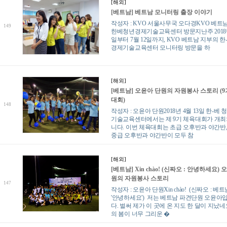
[해외]
[베트남] 베트남 모니터링 출장 이야기
작성자 : KVO 서울사무국 오다경KVO 베트
149
한베청년경제기술교육센터 방문지난주 2018년
일부터 7월 12일까지, KVO 베트남 지부의 한
경제기술교육센터 모니터링 방문을 하
[해외]
[베트남] 오윤아 단원의 자원봉사 스토리 (9
대회)
148
작성자 : 오윤아 단원2018년 4월 13일 한-베
기술교육센터에서는 제 9기 체육대회가 개
니다. 이번 체육대회는 초급 오후반과 야간반
중급 오후반과 야간반이 모두 참
[해외]
[베트남] Xin chào! (신짜오 : 안녕하세요)
원의 자원봉사 스토리
147
작성자 : 오윤아 단원Xin chào! (신짜오 : 베
'안녕하세요') 저는 베트남 파견단원 오윤아
다. 벌써 제가 이 곳에 온 지도 한 달이 지났네
의 봄이 너무 그리운 �