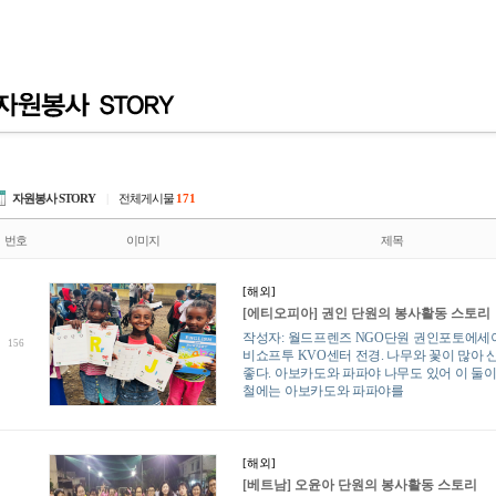
자원봉사 STORY
|
전체게시물
171
번호
이미지
제목
[해외]
[에티오피아] 권인 단원의 봉사활동 스토리
작성자: 월드프렌즈 NGO단원 권인포토에세
156
비쇼프투 KVO센터 전경. 나무와 꽃이 많아
좋다. 아보카도와 파파야 나무도 있어 이 둘
철에는 아보카도와 파파야를
[해외]
[베트남] 오윤아 단원의 봉사활동 스토리