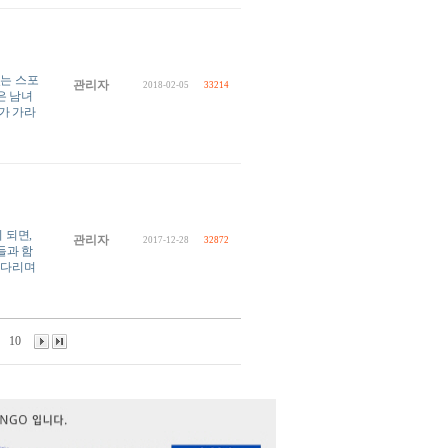
있는 스포
관리자
2018-02-05
33214
은 남녀
가 가라
 되면,
관리자
2017-12-28
32872
들과 함
기다리며
10