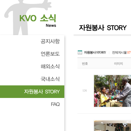
자원봉사 STORY
|
전체게시물
17
번호
이미지
126