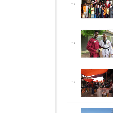
125
124
123