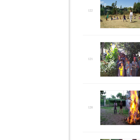
122
121
120