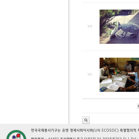
113
112