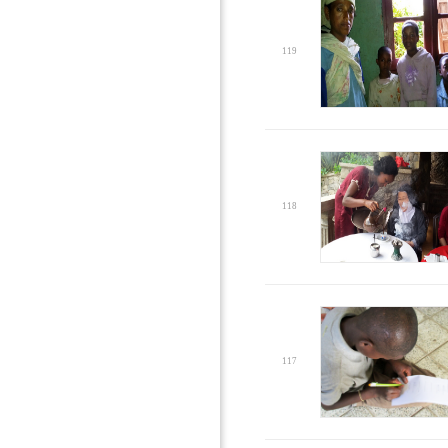
119
118
117