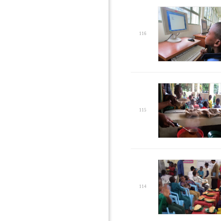
116
115
114