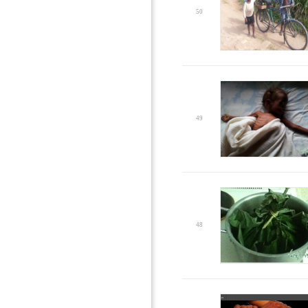
50
49
48