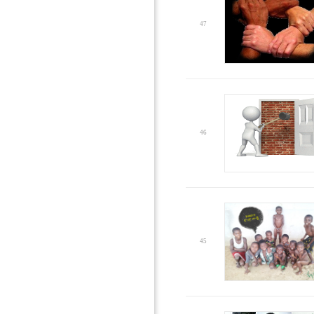
47
46
45