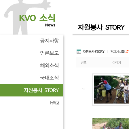
자원봉사 STORY
|
전체게시물
17
번호
이미지
51