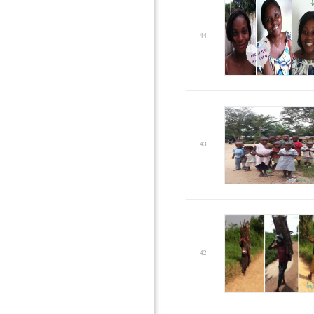
44
43
42