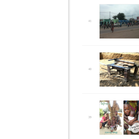
41
40
39