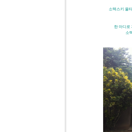
소텍스키 울타
한 마디로
소텍