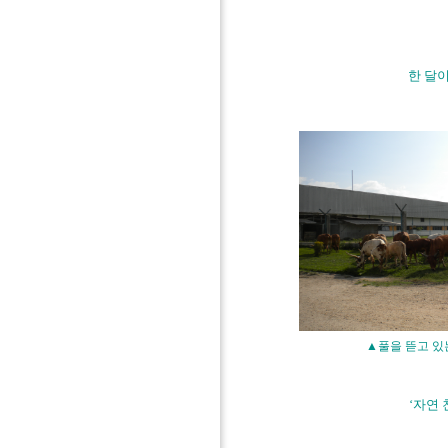
한 달
▲풀을 뜯고 있는 소
‘자연