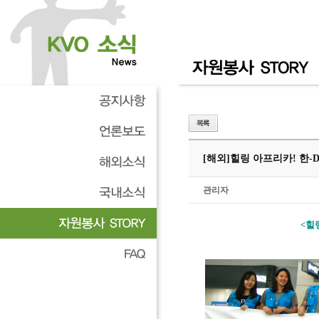
[해외]
힐링 아프리카! 한-
관리자
<힐