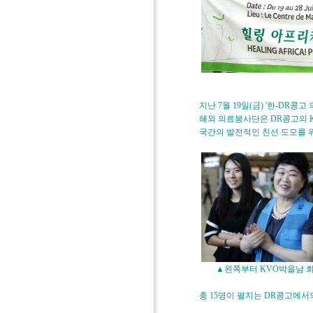
지난 7월 19일(금) '한-D
해외 의료봉사단은 DR콩고의 
국간의 발전적인 친선 도모를 
▲왼쪽부터 KVO박을남 회
총 15명이 펼치는 DR콩고에서