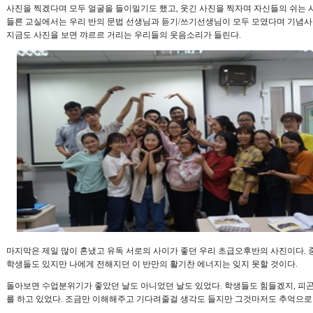
사진을 찍겠다며 모두 얼굴을 들이밀기도 했고
,
웃긴 사진을 찍자며 자신들의 쉬는 
들른 교실에서는 우리 반의 문법 선생님과 듣기
/
쓰기선생님이 모두 모였다며 기념사
지금도 사진을 보면 꺄르르 거리는 우리들의 웃음소리가 들린다
.
마지막은 제일 많이 혼냈고 유독 서로의 사이가 좋던 우리 초급오후반의 사진이다
.
학생들도 있지만 나에게 전해지던 이 반만의 활기찬 에너지는 잊지 못할 것이다
.
돌아보면 수업분위기가 좋았던 날도 아니었던 날도 있었다
.
학생들도 힘들겠지
,
피곤
를 하고 있었다
.
조금만 이해해주고 기다려줄걸 생각도 들지만 그것마저도 추억으로