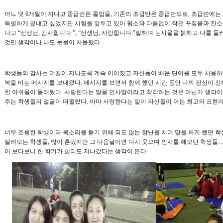
어느 덧
6
개월이 지나고 중급반은 졸업을
,
기존의 초급반은 중급반으로
,
초급반에는 
특별하게 끝내고 싶었지만 시험을 앞두고 있어 평소와 다름없이 작은 꾸짖음과 잔소
나고
“
선생님
,
감사합니다
.”, “
선생님
,
사랑합니다
.”
말하며 눈시울을 붉히고 나를 둘
것만 생각이나 나도 눈물이 차올랐다
.
학생들의 감사는 며칠이 지나도록 계속 이어졌고 자신들이 배운 단어를 모두 사용하
복을 비는 메시지를 보내왔다
.
메시지를 보면서 함께 했던 시간 동안 나의 진심이 전
한 아쉬움이 몰려왔다
.
사랑한다는 말을 인사말이라고 착각하는 것은 아닌가 생각이 
주는 학생들의 얼굴이 떠올랐다
.
아마 사랑한다는 말이 자신들이 아는 최고의 표현
너무 조용한 학생이라 목소리를 듣기 위해 되도 않는 장난을 치며 말을 하게 했던 
달려오는 학생들
,
많이 혼냈지만 그 다음날이면 다시 웃으며 인사를 해오던 학생들
어 보다보니 한 학기가 빨리도 지나갔다는 생각이 든다
.