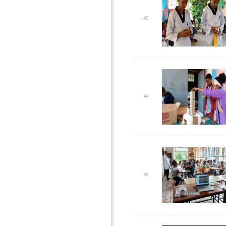
45
44
43