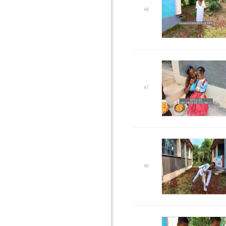
48
47
46