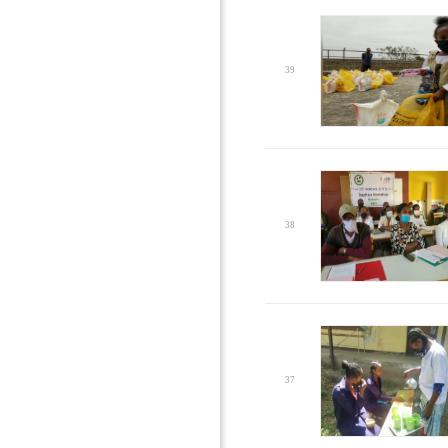
39
38
37