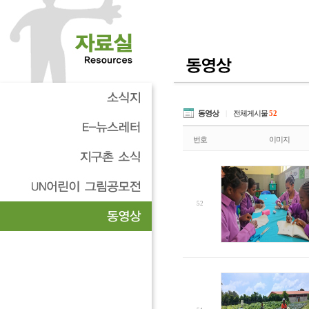
동영상
|
전체게시물
52
번호
이미지
52