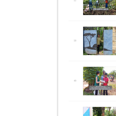
51
50
49