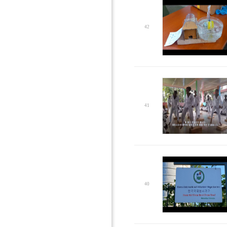
42
41
40