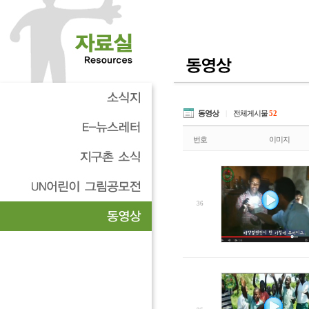
동영상
|
전체게시물
52
번호
이미지
36