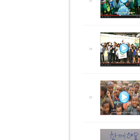
35
34
33