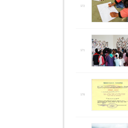
572
571
570