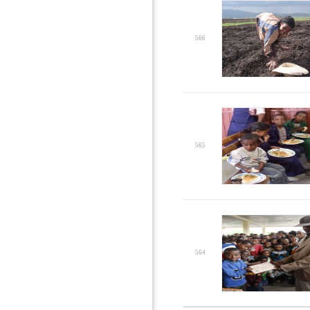
566
565
564