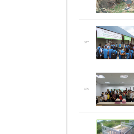
577
576