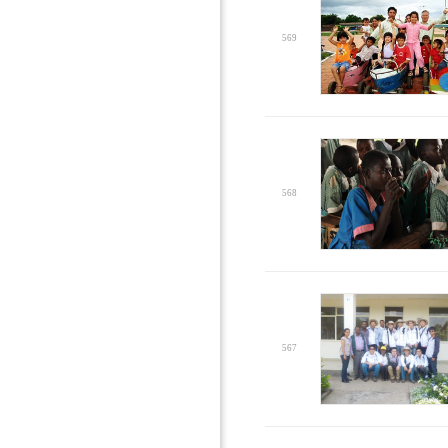
569
568
567