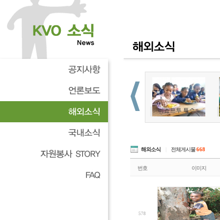
해외소식
|
전체게시물
668
번호
이미지
578