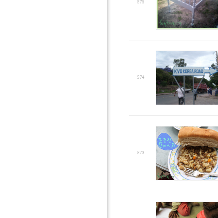
575
574
573