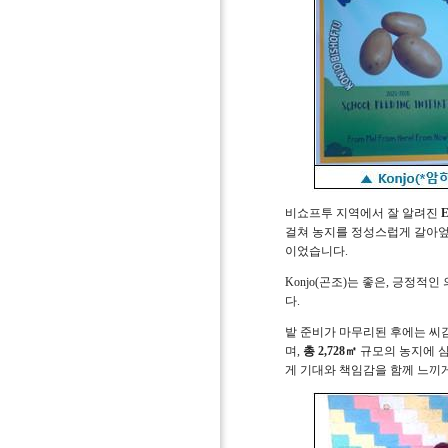
비쇼프투 지역에서 잘 알려진
E
걸쳐 농지를 정성스럽게 갈아
이었습니다
.
Konjo(
곤조
)
는 좋은
,
긍정적인 
다
.
밭 준비가 마무리된 후에는 씨
며
,
총
2,728
㎡
규모의 농지에 
게 기대와 책임감을 함께 느끼