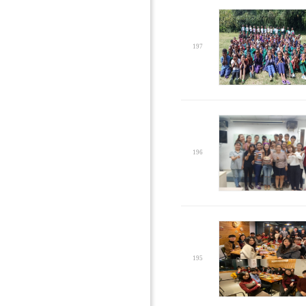
197
196
195