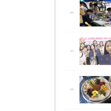
200
199
198