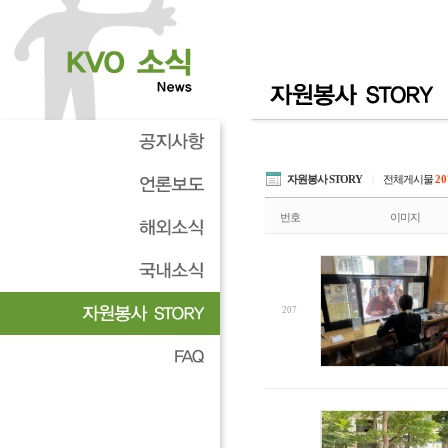
자원봉사 STORY
|
전체게시물
20
번호
이미지
207