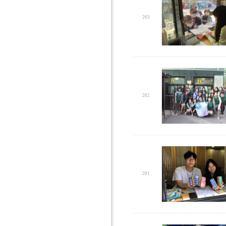
203
202
201