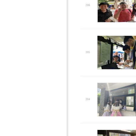
206
205
204