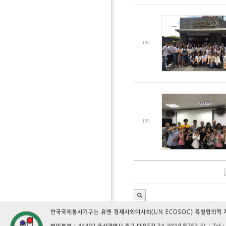
194
193