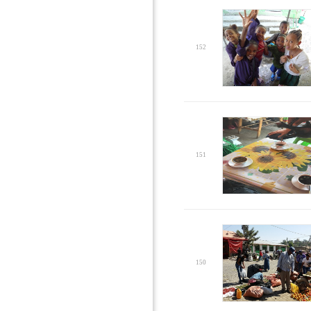
152
151
150