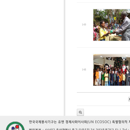
149
148