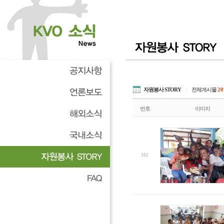
자원봉사 STORY
|
전체게시물
20
번호
이미지
162