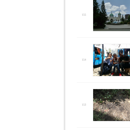
155
154
153