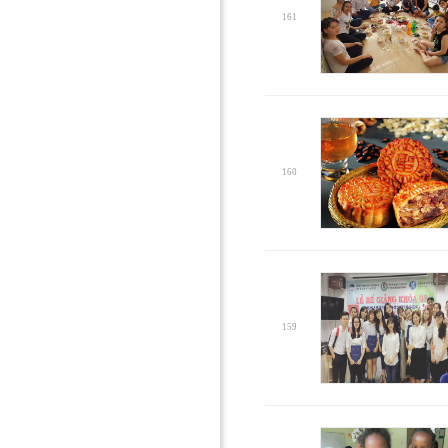
161
160
159