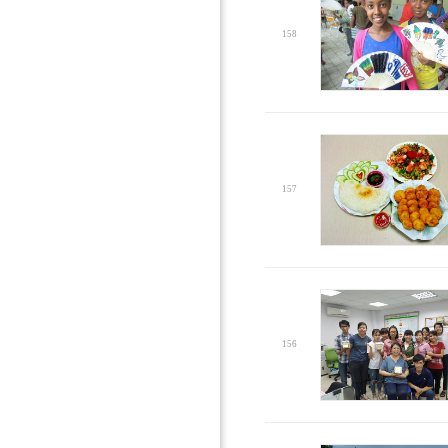
158
157
156