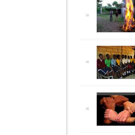
50
49
48