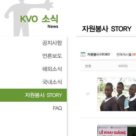
자원봉사 STORY
|
전체게시물
20
번호
이미지
57