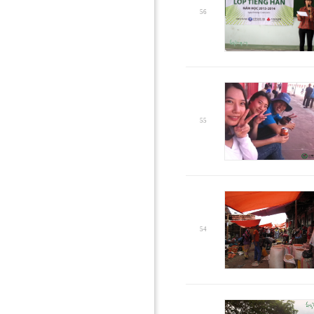
56
55
54