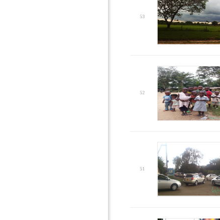
53
52
51