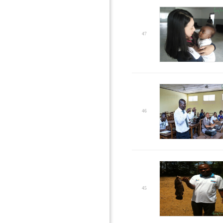
47
46
45