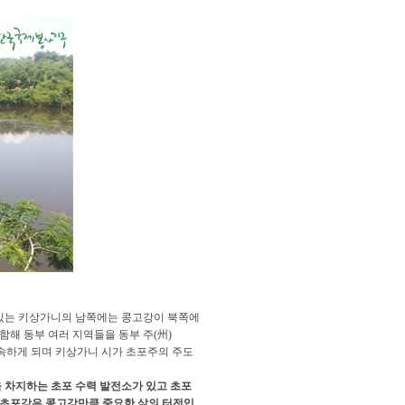
 있는 키상가니의 남쪽에는 콩고강이 북쪽에
해 동부 여러 지역들을 동부 주(州)
주에 속하게 되며 키상가니 시가 초포주의 주도
 차지하는 초포 수력 발전소가 있고 초포
 초포강은 콩고강만큼 중요한 삶의 터전입