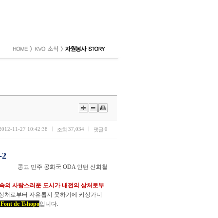
2012-11-27 10:42:38
37,034
0
조회
댓글
-2
콩고 민주 공화국 ODA 인턴 신희철
 속의 사랑스러운 도시가 내전의 상처로부
의 상처로부터 자유롭지 못하기에 키상가니
 de Tshopo
입니다.