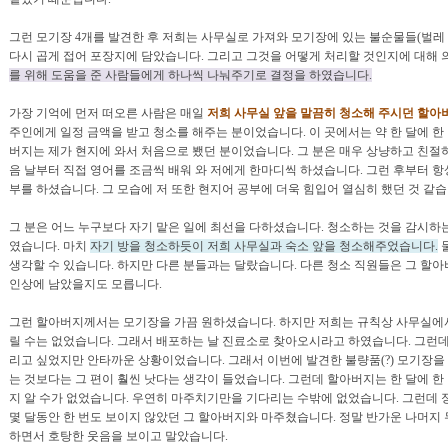
그런 모기장 4개를 발견한 후 저희는 사무실로 가져와 모기장에 있는 불순물들(벌레
다시 곱게 접어 포장지에 담았습니다. 그리고 그것을 어떻게 처리할 것인지에 대해 
를 위해 도움을 준 사람들에게 하나씩 나눠주기로 결정을 하였습니다.
가장 기억에 먼저 떠오른 사람은 매일
저희 사무실 앞을 말끔히 청소해 주시던 할아
주인에게 일정 금액을 받고 청소를 해주는 분이었습니다. 이 곳에서는 약 한 달에 한
버지는 제가 현지에 와서 처음으로 뵀던 분이었습니다. 그 분은 매우 상냥하고 친절
음 날부터 직접 영어를 조금씩 배워 와 저에게 한마디씩 하셨습니다. 그런 후부터 항
부를 하셨습니다. 그 모습에 저 또한 현지어 공부에 더욱 힘입어 열심히 했던 것 같습
그 분은 어느 누구보다 자기 맡은 일에 최선을 다하셨습니다. 청소하는 것을 감시하
였습니다. 마치
자기 방을 청소하듯이 저희 사무실과 숙소 앞을 청소해주었습니다.
생각할 수 있습니다. 하지만 다른 분들과는 달랐습니다. 다른 청소 직원들은 그 할
인상에 남았을지도 모릅니다.
그런 할아버지께서는 모기장을 가끔 원하셨습니다. 하지만 저희는 규칙상 사무실에서
릴 수는 없었습니다. 그래서 배포하는 날 진료소로 찾아오시라고 하였습니다. 그런데
리고 싶었지만 안타까운 상황이었습니다. 그래서 이번에 발견한 불량품(?) 모기장을
는 것보다는 그 편이 훨씬 낫다는 생각이 들었습니다. 그런데 할아버지는 한 달에 한
지 알 수가 없었습니다. 우연히 마주치기만을 기다리는 수밖에 없었습니다. 그런데 
몇 달동안 한 번도 보이지 않았던 그 할아버지와 마주쳤습니다. 정말 반가운 나머지 
하면서 호탕한 웃음을 보이고 말았습니다.