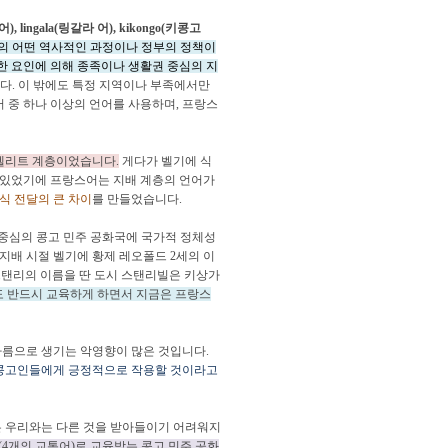
 lingala(링갈라 어), kikongo(키콩고
의 어떤 역사적인 과정이나 정부의 정책이
한 요인에 의해 종족이나 생활권 중심의 지
다. 이 밖에도 특정 지역이나 부족에서만
 중 하나 이상의 언어를 사용하며, 프랑스
 엘리트 계층이었습니다.
게다가 벨기에 식
 있었기에 프랑스어는 지배 계층의 언어가
식 전달의 큰 차이
를 만들었습니다.
어 중심의 콩고 민주 공화국에 국가적 정체성
지배 시절 벨기에 황제 레오폴드 2세의 이
탐험가 스탠리의 이름을 딴 도시 스탠리빌은 키상가
 반드시 교육하게 하면서 지금은 프랑스
다름으로 생기는 악영향이 많은 것입니다.
 콩고인들에게 긍정적으로 작용할 것이라고
혹은 우리와는 다른 것을 받아들이기 어려워지
(4개의 교통어)로 교육받는 콩고 민주 공화