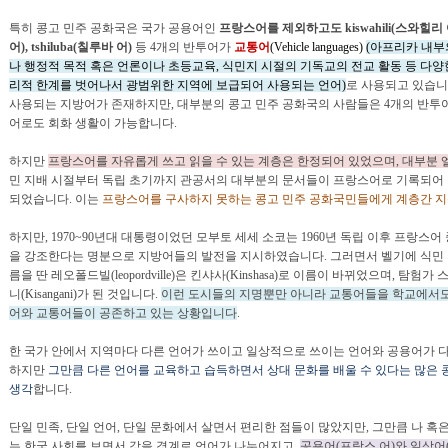
특히 콩고 민주 공화국은 국가 공용어인
프랑스어를 제외하고도 kiswahili(스와힐리 어),
어), tshiluba(칠루바 어)
등 4개의 반투어가
교통어
(Vehicle languages)
(아프리카 내부
나 행정적 목적 혹은 언론이나 초등교육, 식민지 시절의 기독교의 전교 활동 등 다양
리적 한계를 벗어나서 광범위한 지역에 보급되어 사용되는 언어)
로 사용되고 있습니
사용되는 지방어가 존재하지만, 대부분의 콩고 민주 공화국의 사람들은 4개의 반투어
어로도 회화 생활이 가능합니다.
하지만
프랑스어를 자유롭게 쓰고 읽을 수 있는 계층은 한정되어 있었으며, 대부분
민 지배 시절부터 독립 초기까지 관공서의 대부분의 문서들이 프랑스어로 기록되어
되었습니다. 이는
프랑스어를 구사하지 못하는 콩고 민주 공화국민들에게 계층간 지
하지만, 1970~90년대 대통령이었던 모부토 세세 소코는 1960년 독립 이후 프랑스
을 강조한다는 명분으로 지방어들의 발전을 지시하였습니다. 그러면서 벨기에 식민 
름을 딴 레오폴드빌(leopordville)은 킨샤사(Kinshasa)로 이름이 바뀌었으며, 
니(Kisangani)가 된 것입니다.
이런 도시들의 지명뿐만 아니라 교통어들을 학교에서도
어와 교통어들이 공존하고 있는 상황입니다
.
한 국가 안에서 지역마다 다른 언어가 쓰이고 일상적으로 쓰이는 언어와 공용어가 
하지만
그만큼 다른 언어를 교육하고 습득하면서 상대 문화를 배울 수 있다는 많은
생각
합니다.
단일 민족, 단일 언어, 단일 문화에서 살면서 편리한 점들이 많았지만, 그만큼 나 
는 한국 사회를 보면서 강을 경계로 언어가 나누어지고,
공용어(프랑스 어)와 일상어