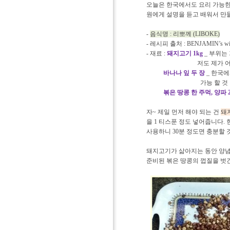
오늘은 한국에서도 요리 가능한 
원에게 설명을 듣고 배워서 만
-
음식명 : 리뽀께 (LIBOKE)
- 레시피 출처 : BENJAMIN’s wi
- 재료 :
돼지고기 1kg
_ 부위는
저도 제가 어느 부위 를 
바나나 잎 두 장
_ 한국에
가능 할 것 같습
볶은 땅콩 한 주먹, 양파 2
자~ 제일 먼저 해야 되는 건
돼
을 1 티스푼 정도 넣어줍니다.
사용하니 30분 정도면 충분할 
돼지고기가 삶아지는 동안 양념
준비된 볶은 땅콩의 껍질을 벗