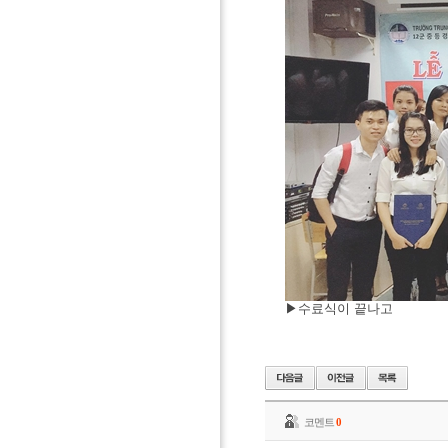
▶
수료식이
끝나고
코멘트
0