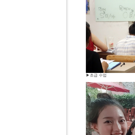
▶
초급
수업