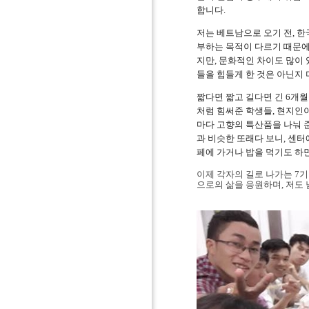
합니다
.
저는 베트남으로 오기 전
,
한
부하는 목적이 다르기 때문에
지만
,
문화적인 차이도 많이
들을 힘들게 한 것은 아닌지
짧다면 짧고 길다면 긴
6
개월
처럼 힘써준 학생들
,
현지인이
마다 고향의 특산품을 나눠 
과 비슷한 또래다 보니
,
센터
페에 가거나 밥을 먹기도 하
이제 각자의 길로 나가는
7
기
으로의 삶을 응원하며
,
저도 