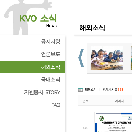
해외소식
|
전체게시물
668
번호
이미지
668