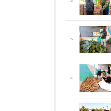
665
664
663