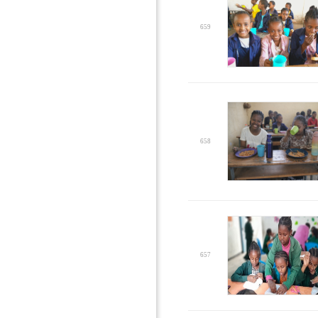
659
658
657