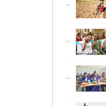
662
661
660