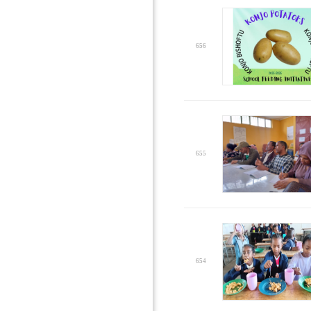
656
655
654