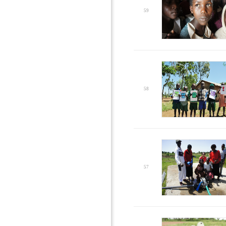
59
58
57