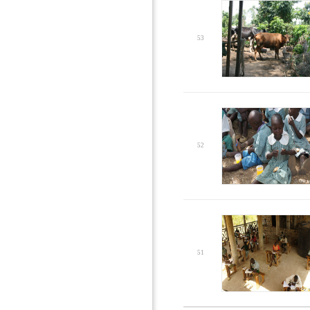
53
52
51