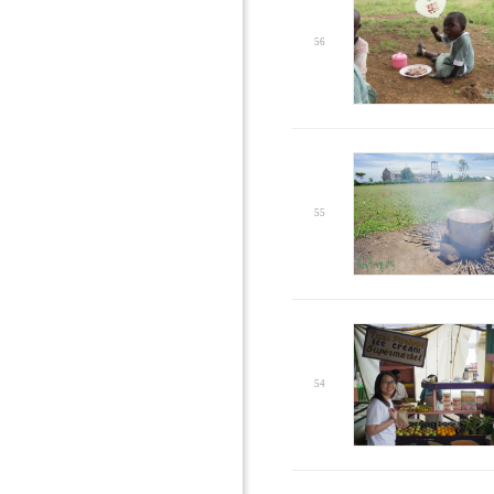
56
55
54