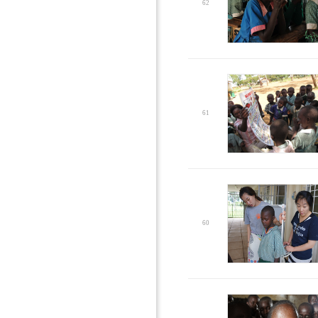
62
61
60