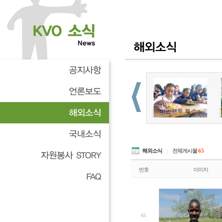
해외소식
|
전체게시물
65
번호
이미지
65