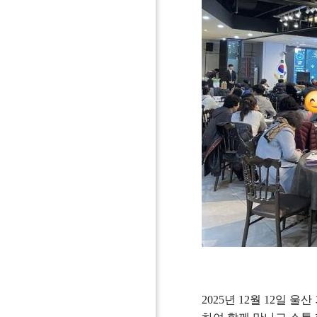
2025
년
12
월
12
일 울산