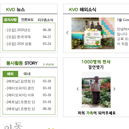
5월 Gr
안녕하
[모집] 2026년도
06-30
입니다.
[모집] 한국국제
04-21
교육 프
[모집] 2026 성동
03-24
이 직접
[베트남] 김연정 단
03-18
[에티오피아] 권인
03-18
[에티오피아] 서유
03-18
[베트남] 조현진 단
03-18
[베트남] 조현진 단
09-30