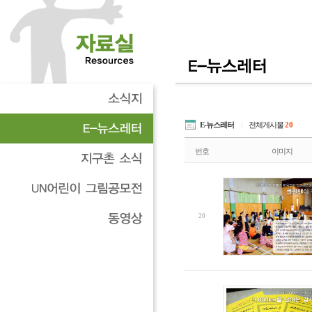
E-뉴스레터
|
전체게시물
20
번호
이미지
20