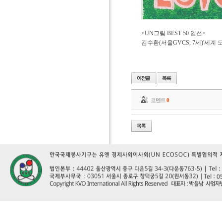
<UN그림 BEST 50 입선>
김수환(서울GVCS, 7세)'세계
코멘트
0